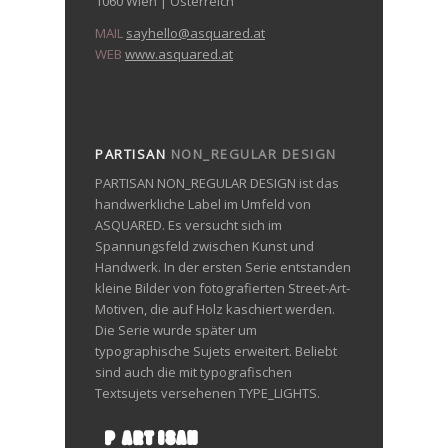
1060 Wien | Österreich
MAIL
sayhello@asquared.at
WEB
www.asquared.at
PARTISAN
NON_REGULAR DESIGN
PARTISAN NON_REGULAR DESIGN ist das
handwerkliche Label im Umfeld von
ASQUARED. Es versucht sich im
Spannungsfeld zwischen Kunst und
Handwerk. In der ersten Serie entstanden
kleine Bilder von fotografierten Street-Art-
Motiven, die auf Holz kaschiert werden.
Die Serie wurde später um
typographische Sujets erweitert. Beliebt
sind auch die mit typografischen
Textsujets versehenen TYPE_LIGHTS.