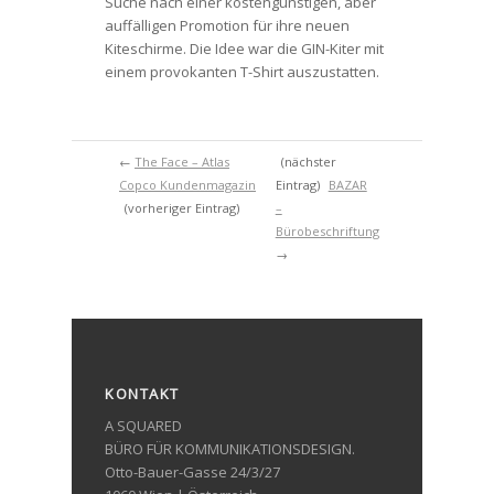
Suche nach einer kostengünstigen, aber
auffälligen Promotion für ihre neuen
Kiteschirme. Die Idee war die GIN-Kiter mit
einem provokanten T-Shirt auszustatten.
←
The Face – Atlas
(nächster
Copco Kundenmagazin
Eintrag)
BAZAR
(vorheriger Eintrag)
–
Bürobeschriftung
→
KONTAKT
A SQUARED
BÜRO FÜR KOMMUNIKATIONSDESIGN.
Otto-Bauer-Gasse 24/3/27