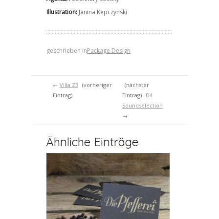
Illustration:
Janina Kepczynski
geschrieben in
Package Design
←
Villa Z3
(vorheriger
(nächster
Eintrag)
Eintrag)
D4
Soundselection
→
Ähnliche Einträge